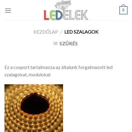
Skip
0
to
content
KEZDŐLAP
/
LED SZALAGOK
SZŰRÉS
Ez a csoport tartalmazza az általunk forgalmazott led
szalagokat, modulokat