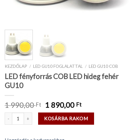
KEZDŐLAP
/
LED GU10 FOGLALATTAL
/
LED GU10 COB
LED fényforrás COB LED hideg fehér
GU10
1 990,00
1 890,00
Ft
Ft
KOSÁRBA RAKOM
Hozzáadás a kedvencekhez